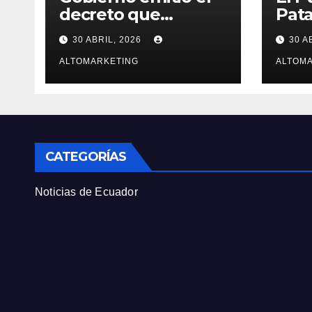
decreto que
Pata
oficializa toque de
turi
30 ABRIL, 2026
30 A
queda desde el 3 de
feri
mayo
ALTOMARKETING
sus 
ALTOM
CATEGORÍAS
Noticias de Ecuador