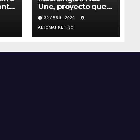
anta
Une, proyecto que
utar
lucha por salvar al
30 ABRIL, 2026
río contaminado de
as y
Quito
ALTOMARKETING
0 %