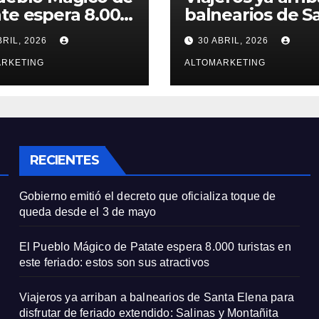
te espera 8.000
balnearios de S
stas en este
Elena para disfr
BRIL, 2026
30 ABRIL, 2026
ado: estos son
de feriado
atractivos
ARKETING
extendido: Salin
ALTOMARKETING
Montañita con
ocupación del 6
y 100%
RECIENTES
Gobierno emitió el decreto que oficializa toque de
queda desde el 3 de mayo
El Pueblo Mágico de Patate espera 8.000 turistas en
este feriado: estos son sus atractivos
Viajeros ya arriban a balnearios de Santa Elena para
disfrutar de feriado extendido: Salinas y Montañita