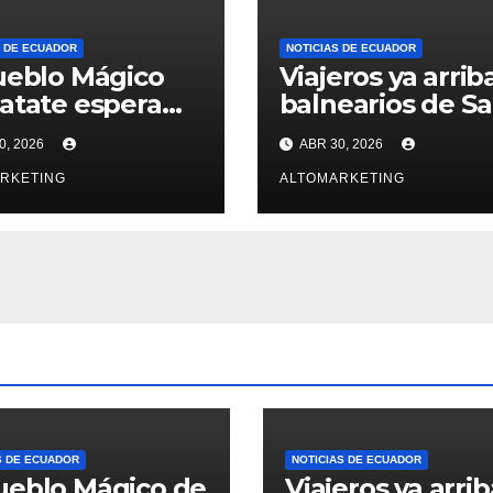
S DE ECUADOR
NOTICIAS DE ECUADOR
ueblo Mágico
Viajeros ya arrib
atate espera
balnearios de S
0 turistas en
Elena para disfr
0, 2026
ABR 30, 2026
 feriado: estos
de feriado
sus atractivos
RKETING
extendido: Salin
ALTOMARKETING
Montañita con
ocupación del 6
y 100%
S DE ECUADOR
NOTICIAS DE ECUADOR
ueblo Mágico de
Viajeros ya arri