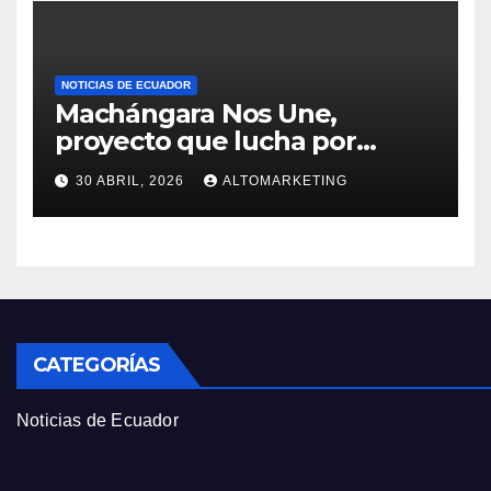
60 % y 100%
NOTICIAS DE ECUADOR
Machángara Nos Une,
proyecto que lucha por
salvar al río contaminado de
30 ABRIL, 2026
ALTOMARKETING
Quito
CATEGORÍAS
Noticias de Ecuador