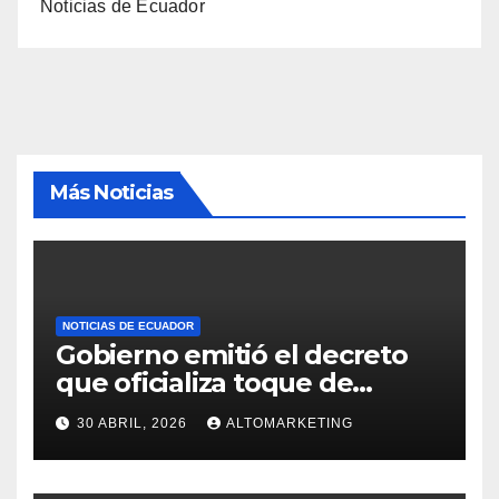
Noticias de Ecuador
Más Noticias
NOTICIAS DE ECUADOR
Gobierno emitió el decreto
que oficializa toque de
queda desde el 3 de mayo
30 ABRIL, 2026
ALTOMARKETING