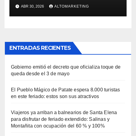
para disfrutar de feriado
ABR 30, 2026
ALTOMARKETING
extendido: Salinas y
Montañita con ocupación del
60 % y 100%
ENTRADAS RECIENTES
Gobierno emitió el decreto que oficializa toque de
queda desde el 3 de mayo
El Pueblo Mágico de Patate espera 8.000 turistas
en este feriado: estos son sus atractivos
Viajeros ya arriban a balnearios de Santa Elena
para disfrutar de feriado extendido: Salinas y
Montañita con ocupación del 60 % y 100%