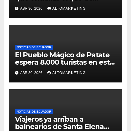
queda desde el 3 de mayo
ABR 30, 2026
ALTOMARKETING
NOTICIAS DE ECUADOR
El Pueblo Mágico de Patate
espera 8.000 turistas en este
feriado: estos son sus
ABR 30, 2026
ALTOMARKETING
atractivos
NOTICIAS DE ECUADOR
Viajeros ya arriban a
balnearios de Santa Elena