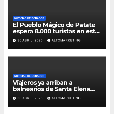
NOTICIAS DE ECUADOR
El Pueblo Mágico de Patate
espera 8.000 turistas en este
feriado: estos son sus
30 ABRIL, 2026
ALTOMARKETING
atractivos
NOTICIAS DE ECUADOR
Viajeros ya arriban a
balnearios de Santa Elena
para disfrutar de feriado
30 ABRIL, 2026
ALTOMARKETING
extendido: Salinas y
Montañita con ocupación del