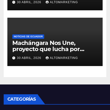
30 ABRIL, 2026
ALTOMARKETING
extendido: Salinas y
Montañita con ocupación del
60 % y 100%
NOTICIAS DE ECUADOR
Machángara Nos Une,
proyecto que lucha por
salvar al río contaminado de
30 ABRIL, 2026
ALTOMARKETING
Quito
CATEGORÍAS