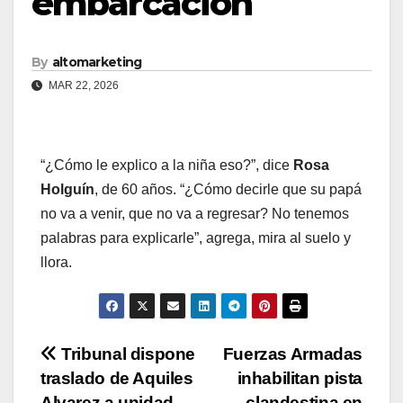
embarcación
By
altomarketing
MAR 22, 2026
“¿Cómo le explico a la niña eso?”, dice
Rosa
Holguín
, de 60 años. “¿Cómo decirle que su papá
no va a venir, que no va a regresar? No tenemos
palabras para explicarle”, agrega, mira al suelo y
llora.
Navegación
Tribunal dispone
Fuerzas Armadas
traslado de Aquiles
inhabilitan pista
de
Alvarez a unidad
clandestina en