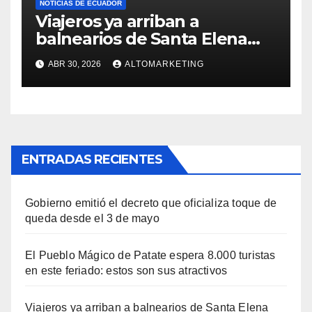
NOTICIAS DE ECUADOR
Viajeros ya arriban a
balnearios de Santa Elena
para disfrutar de feriado
ABR 30, 2026
ALTOMARKETING
extendido: Salinas y
Montañita con ocupación del
60 % y 100%
ENTRADAS RECIENTES
Gobierno emitió el decreto que oficializa toque de
queda desde el 3 de mayo
El Pueblo Mágico de Patate espera 8.000 turistas
en este feriado: estos son sus atractivos
Viajeros ya arriban a balnearios de Santa Elena