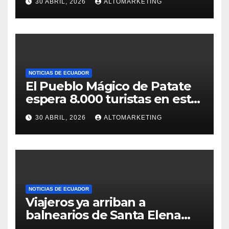
30 ABRIL, 2026
ALTOMARKETING
NOTICIAS DE ECUADOR
El Pueblo Mágico de Patate
espera 8.000 turistas en este
feriado: estos son sus
30 ABRIL, 2026
ALTOMARKETING
atractivos
NOTICIAS DE ECUADOR
Viajeros ya arriban a
balnearios de Santa Elena
para disfrutar de feriado