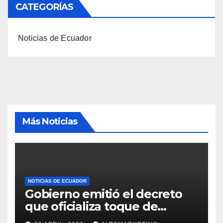
CATEGORÍAS
Noticias de Ecuador
Más Noticias
NOTICIAS DE ECUADOR
Gobierno emitió el decreto
que oficializa toque de
queda desde el 3 de mayo