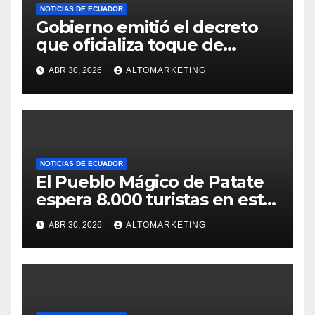
NOTICIAS DE ECUADOR
Gobierno emitió el decreto
que oficializa toque de
queda desde el 3 de mayo
ABR 30, 2026
ALTOMARKETING
NOTICIAS DE ECUADOR
El Pueblo Mágico de Patate
espera 8.000 turistas en este
feriado: estos son sus
ABR 30, 2026
ALTOMARKETING
atractivos