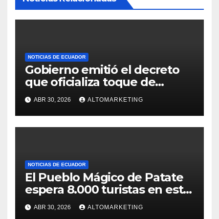
NOTICIAS DE ECUADOR
Gobierno emitió el decreto
que oficializa toque de
queda desde el 3 de mayo
ABR 30, 2026
ALTOMARKETING
NOTICIAS DE ECUADOR
El Pueblo Mágico de Patate
espera 8.000 turistas en este
feriado: estos son sus
ABR 30, 2026
ALTOMARKETING
atractivos