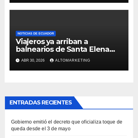
NOTICIAS DE ECUADOR
Viajeros ya arriban a
balnearios de Santa Elena
para disfrutar de feriado
ABR 30, 2026
ALTOMARKETING
extendido: Salinas y
Montañita con ocupación del
60 % y 100%
ENTRADAS RECIENTES
Gobierno emitió el decreto que oficializa toque de
queda desde el 3 de mayo