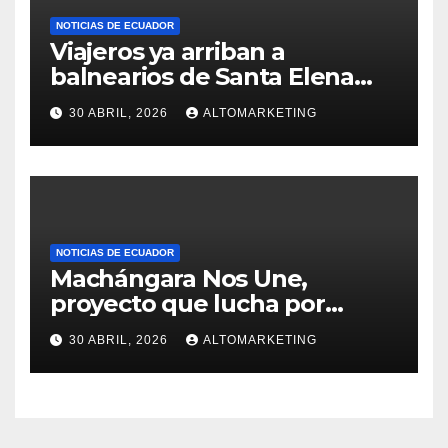
NOTICIAS DE ECUADOR
Viajeros ya arriban a
balnearios de Santa Elena
para disfrutar de feriado
30 ABRIL, 2026
ALTOMARKETING
extendido: Salinas y
Montañita con ocupación del
60 % y 100%
NOTICIAS DE ECUADOR
Machángara Nos Une,
proyecto que lucha por
salvar al río contaminado de
30 ABRIL, 2026
ALTOMARKETING
Quito