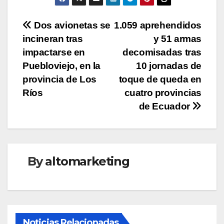
Navegación
Dos avionetas se
1.059 aprehendidos
incineran tras
y 51 armas
de
impactarse en
decomisadas tras
entradas
Puebloviejo, en la
10 jornadas de
provincia de Los
toque de queda en
Ríos
cuatro provincias
de Ecuador
By
altomarketing
Noticias Relacionadas