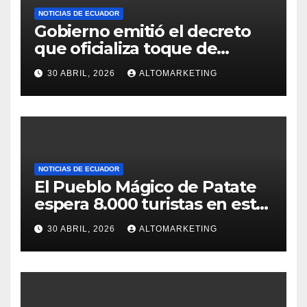
NOTICIAS DE ECUADOR
Gobierno emitió el decreto
que oficializa toque de
queda desde el 3 de mayo
30 ABRIL, 2026
ALTOMARKETING
NOTICIAS DE ECUADOR
El Pueblo Mágico de Patate
espera 8.000 turistas en este
feriado: estos son sus
30 ABRIL, 2026
ALTOMARKETING
atractivos