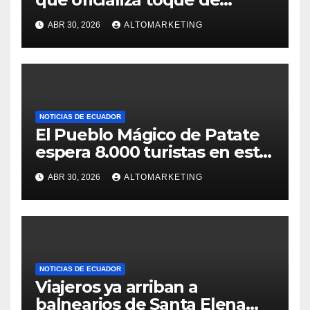
queda desde el 3 de mayo
ABR 30, 2026
ALTOMARKETING
NOTICIAS DE ECUADOR
El Pueblo Mágico de Patate
espera 8.000 turistas en este
feriado: estos son sus
ABR 30, 2026
ALTOMARKETING
atractivos
NOTICIAS DE ECUADOR
Viajeros ya arriban a
balnearios de Santa Elena