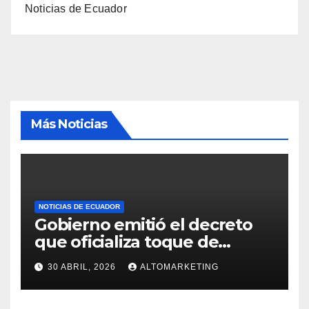
Noticias de Ecuador
Más Noticias
NOTICIAS DE ECUADOR
Gobierno emitió el decreto
que oficializa toque de
queda desde el 3 de mayo
30 ABRIL, 2026
ALTOMARKETING