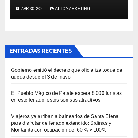
para disfrutar de feriado
ABR 30, 2026
ALTOMARKETING
extendido: Salinas y
Montañita con ocupación del
60 % y 100%
ENTRADAS RECIENTES
Gobierno emitió el decreto que oficializa toque de
queda desde el 3 de mayo
El Pueblo Mágico de Patate espera 8.000 turistas
en este feriado: estos son sus atractivos
Viajeros ya arriban a balnearios de Santa Elena
para disfrutar de feriado extendido: Salinas y
Montañita con ocupación del 60 % y 100%