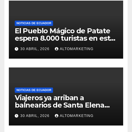
NOTICIAS DE ECUADOR
El Pueblo Mágico de Patate
espera 8.000 turistas en este
feriado: estos son sus
30 ABRIL, 2026
ALTOMARKETING
atractivos
NOTICIAS DE ECUADOR
Viajeros ya arriban a
balnearios de Santa Elena
para disfrutar de feriado
30 ABRIL, 2026
ALTOMARKETING
extendido: Salinas y
Montañita con ocupación del