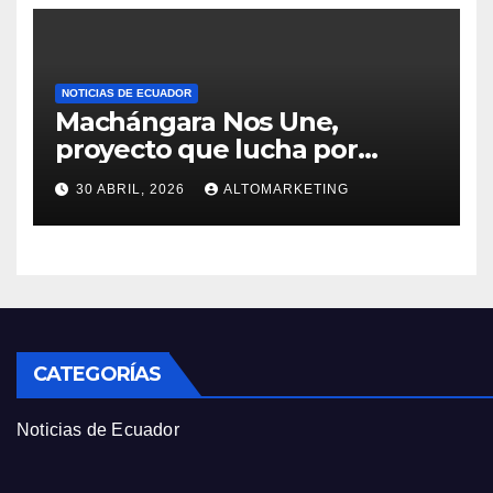
60 % y 100%
NOTICIAS DE ECUADOR
Machángara Nos Une,
proyecto que lucha por
salvar al río contaminado de
30 ABRIL, 2026
ALTOMARKETING
Quito
CATEGORÍAS
Noticias de Ecuador