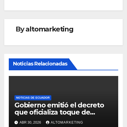
By
altomarketing
Noticias Relacionadas
NOTICIAS DE ECUADOR
Gobierno emitió el decreto
que oficializa toque de
queda desde el 3 de mayo
ABR 30, 2026
ALTOMARKETING