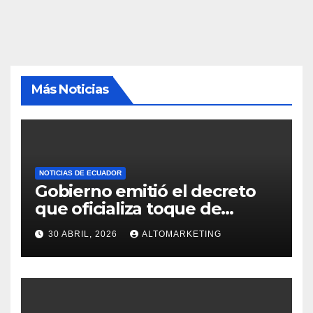
Más Noticias
NOTICIAS DE ECUADOR
Gobierno emitió el decreto
que oficializa toque de
queda desde el 3 de mayo
30 ABRIL, 2026
ALTOMARKETING