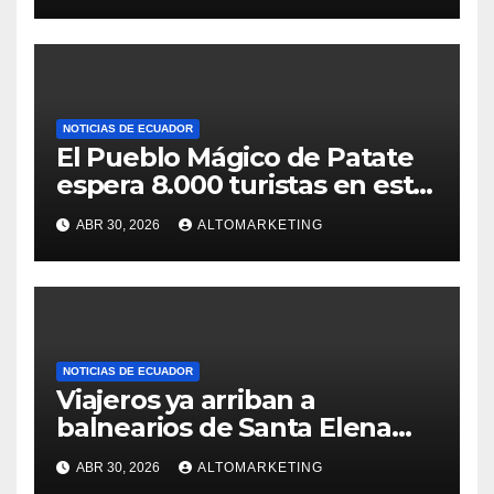
NOTICIAS DE ECUADOR
El Pueblo Mágico de Patate
espera 8.000 turistas en este
feriado: estos son sus
ABR 30, 2026
ALTOMARKETING
atractivos
NOTICIAS DE ECUADOR
Viajeros ya arriban a
balnearios de Santa Elena
para disfrutar de feriado
ABR 30, 2026
ALTOMARKETING
extendido: Salinas y