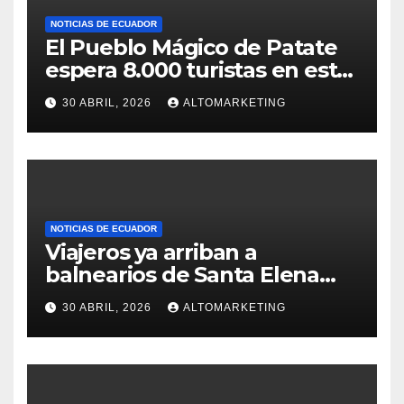
NOTICIAS DE ECUADOR
El Pueblo Mágico de Patate
espera 8.000 turistas en este
feriado: estos son sus
30 ABRIL, 2026
ALTOMARKETING
atractivos
NOTICIAS DE ECUADOR
Viajeros ya arriban a
balnearios de Santa Elena
para disfrutar de feriado
30 ABRIL, 2026
ALTOMARKETING
extendido: Salinas y
Montañita con ocupación del
60 % y 100%