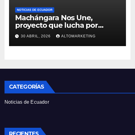
NOTICIAS DE ECUADOR
Machángara Nos Une,
proyecto que lucha por
salvar al río contaminado de
30 ABRIL, 2026
ALTOMARKETING
Quito
CATEGORÍAS
Noticias de Ecuador
RECIENTES