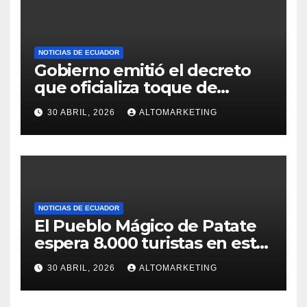
NOTICIAS DE ECUADOR
Gobierno emitió el decreto
que oficializa toque de
queda desde el 3 de mayo
30 ABRIL, 2026
ALTOMARKETING
NOTICIAS DE ECUADOR
El Pueblo Mágico de Patate
espera 8.000 turistas en este
feriado: estos son sus
30 ABRIL, 2026
ALTOMARKETING
atractivos