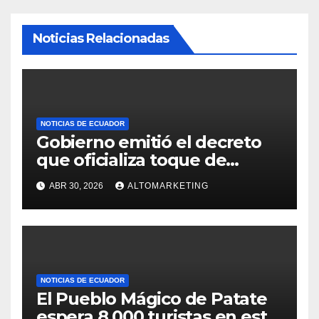
Noticias Relacionadas
NOTICIAS DE ECUADOR
Gobierno emitió el decreto
que oficializa toque de
queda desde el 3 de mayo
ABR 30, 2026
ALTOMARKETING
NOTICIAS DE ECUADOR
El Pueblo Mágico de Patate
espera 8.000 turistas en este