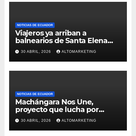
NOTICIAS DE ECUADOR
Viajeros ya arriban a
balnearios de Santa Elena
para disfrutar de feriado
30 ABRIL, 2026
ALTOMARKETING
extendido: Salinas y
Montañita con ocupación del
60 % y 100%
NOTICIAS DE ECUADOR
Machángara Nos Une,
proyecto que lucha por
salvar al río contaminado de
30 ABRIL, 2026
ALTOMARKETING
Quito