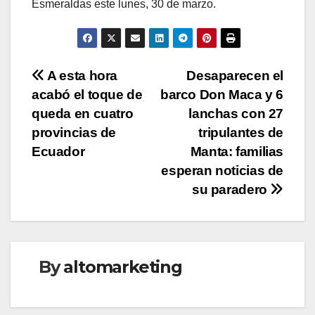
Esmeraldas este lunes, 30 de marzo.
Navegación
A esta hora
Desaparecen el
acabó el toque de
barco Don Maca y 6
de
queda en cuatro
lanchas con 27
entradas
provincias de
tripulantes de
Ecuador
Manta: familias
esperan noticias de
su paradero
By
altomarketing